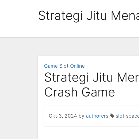
Skip
Strategi Jitu Me
to
content
Game Slot Online
Strategi Jitu M
Crash Game
Okt 3, 2024
by
authorcrs
slot spa