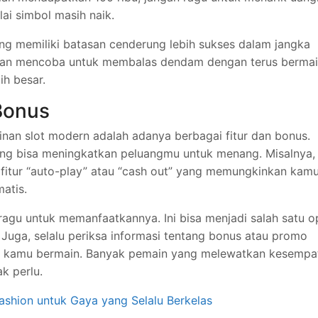
lai simbol masih naik.
ng memiliki batasan cenderung lebih sukses dalam jangka
jangan mencoba untuk membalas dendam dengan terus bermai
ih besar.
Bonus
inan slot modern adalah adanya berbagai fitur dan bonus.
g bisa meningkatkan peluangmu untuk menang. Misalnya,
fitur “auto-play” atau “cash out” yang memungkinkan kam
atis.
 ragu untuk memanfaatkannya. Ini bisa menjadi salah satu o
Juga, selalu periksa informasi tentang bonus atau promo
at kamu bermain. Banyak pemain yang melewatkan kesempa
k perlu.
Fashion untuk Gaya yang Selalu Berkelas