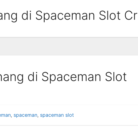
nang di Spaceman Slot 
enang di Spaceman Slot
ceman
,
spaceman
,
spaceman slot