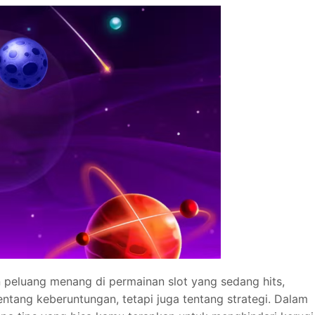
 peluang menang di permainan slot yang sedang hits,
ntang keberuntungan, tetapi juga tentang strategi. Dalam