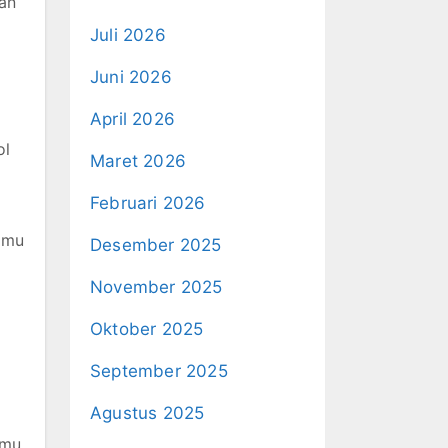
ian
Juli 2026
Juni 2026
April 2026
ol
Maret 2026
Februari 2026
amu
Desember 2025
November 2025
Oktober 2025
September 2025
Agustus 2025
gmu