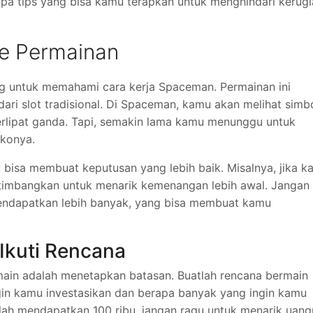
apa tips yang bisa kamu terapkan untuk menghindari kerug
 Permainan
ng untuk memahami cara kerja Spaceman. Permainan ini
ari slot tradisional. Di Spaceman, kamu akan melihat simb
berlipat ganda. Tapi, semakin lama kamu menunggu untuk
ikonya.
isa membuat keputusan yang lebih baik. Misalnya, jika k
ertimbangkan untuk menarik kemenangan lebih awal. Jangan
endapatkan lebih banyak, yang bisa membuat kamu
Ikuti Rencana
main adalah menetapkan batasan. Buatlah rencana bermain
in kamu investasikan dan berapa banyak yang ingin kamu
alah mendapatkan 100 ribu, jangan ragu untuk menarik uan