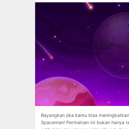
Bayangkan jika kamu bisa meningkatkan
Spaceman! Permainan ini bukan hanya te