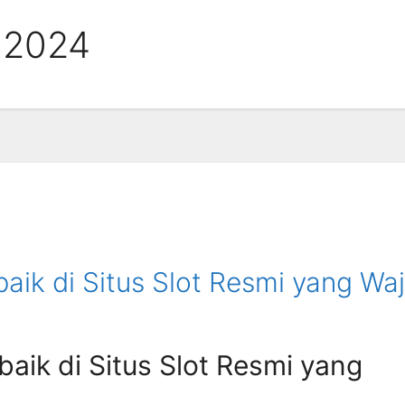
 2024
ik di Situs Slot Resmi yang Waj
aik di Situs Slot Resmi yang