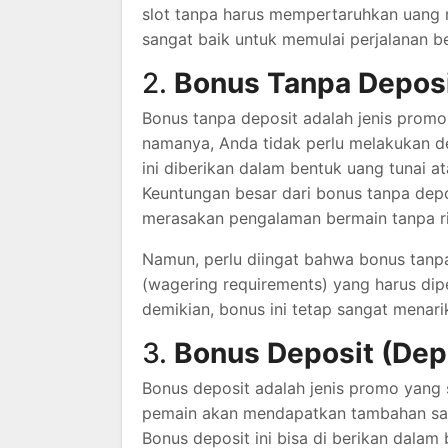
slot tanpa harus mempertaruhkan uang 
sangat baik untuk memulai perjalanan ber
2.
Bonus Tanpa Deposi
Bonus tanpa deposit adalah jenis promo
namanya, Anda tidak perlu melakukan d
ini diberikan dalam bentuk uang tunai a
Keuntungan besar dari bonus tanpa dep
merasakan pengalaman bermain tanpa ris
Namun, perlu diingat bahwa bonus tanpa
(wagering requirements) yang harus di
demikian, bonus ini tetap sangat menar
3.
Bonus Deposit (Dep
Bonus deposit adalah jenis promo yang s
pemain akan mendapatkan tambahan sald
Bonus deposit ini bisa di berikan dalam