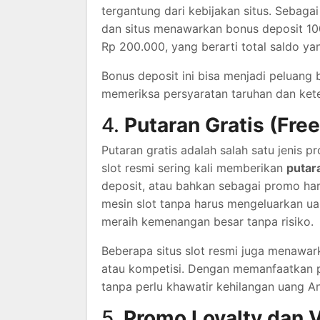
tergantung dari kebijakan situs. Sebag
dan situs menawarkan bonus deposit 1
Rp 200.000, yang berarti total saldo ya
Bonus deposit ini bisa menjadi peluang
memeriksa persyaratan taruhan dan ket
4.
Putaran Gratis (Free
Putaran gratis adalah salah satu jenis p
slot resmi sering kali memberikan
putar
deposit, atau bahkan sebagai promo har
mesin slot tanpa harus mengeluarkan u
meraih kemenangan besar tanpa risiko.
Beberapa situs slot resmi juga menawar
atau kompetisi. Dengan memanfaatkan pu
tanpa perlu khawatir kehilangan uang A
5.
Promo Loyalty dan 