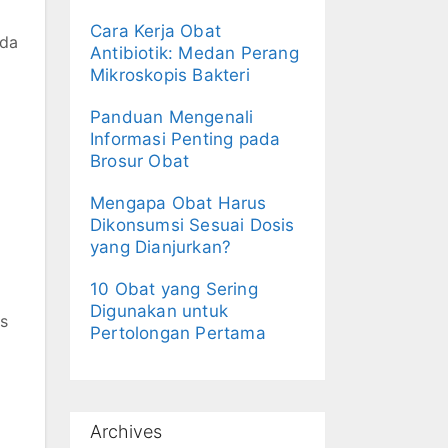
Cara Kerja Obat
nda
Antibiotik: Medan Perang
Mikroskopis Bakteri
Panduan Mengenali
Informasi Penting pada
Brosur Obat
Mengapa Obat Harus
Dikonsumsi Sesuai Dosis
yang Dianjurkan?
10 Obat yang Sering
Digunakan untuk
us
Pertolongan Pertama
Archives