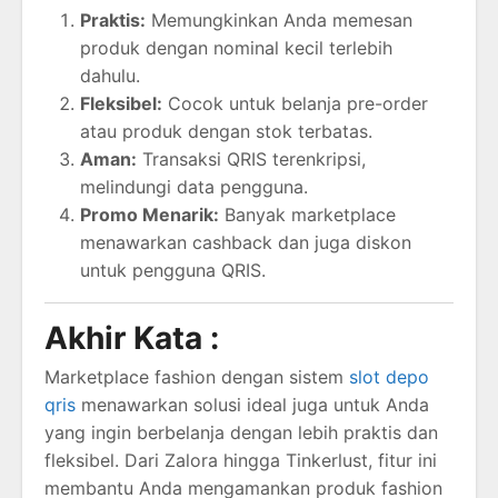
Praktis:
Memungkinkan Anda memesan
produk dengan nominal kecil terlebih
dahulu.
Fleksibel:
Cocok untuk belanja pre-order
atau produk dengan stok terbatas.
Aman:
Transaksi QRIS terenkripsi,
melindungi data pengguna.
Promo Menarik:
Banyak marketplace
menawarkan cashback dan juga diskon
untuk pengguna QRIS.
Akhir Kata :
Marketplace fashion dengan sistem
slot depo
qris
menawarkan solusi ideal juga untuk Anda
yang ingin berbelanja dengan lebih praktis dan
fleksibel. Dari Zalora hingga Tinkerlust, fitur ini
membantu Anda mengamankan produk fashion