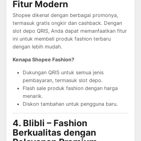
Fitur Modern
Shopee dikenal dengan berbagai promonya,
termasuk gratis ongkir dan cashback. Dengan
slot depo QRIS, Anda dapat memanfaatkan fitur
ini untuk membeli produk fashion terbaru
dengan lebih mudah.
Kenapa Shopee Fashion?
Dukungan QRIS untuk semua jenis
pembayaran, termasuk slot depo.
Flash sale produk fashion dengan harga
menarik.
Diskon tambahan untuk pengguna baru.
4. Blibli – Fashion
Berkualitas dengan