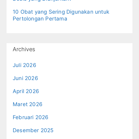
10 Obat yang Sering Digunakan untuk
Pertolongan Pertama
Archives
Juli 2026
Juni 2026
April 2026
Maret 2026
Februari 2026
Desember 2025