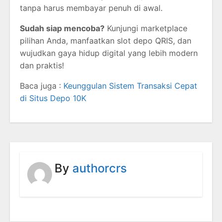
tanpa harus membayar penuh di awal.
Sudah siap mencoba?
Kunjungi marketplace
pilihan Anda, manfaatkan slot depo QRIS, dan
wujudkan gaya hidup digital yang lebih modern
dan praktis!
Baca juga :
Keunggulan Sistem Transaksi Cepat
di Situs Depo 10K
By
authorcrs