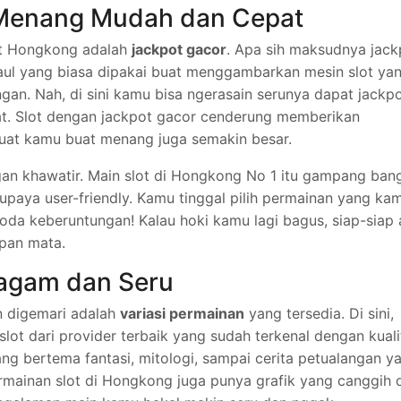
 Menang Mudah dan Cepat
lot Hongkong adalah
jackpot gacor
. Apa sih maksudnya jack
 gaul yang biasa dipakai buat menggambarkan mesin slot ya
ngan. Nah, di sini kamu bisa ngerasain serunya dapat jackp
t. Slot dengan jackpot gacor cenderung memberikan
buat kamu buat menang juga semakin besar.
gan khawatir. Main slot di Hongkong No 1 itu gampang bang
paya user-friendly. Kamu tinggal pilih permainan yang ka
 roda keberuntungan! Kalau hoki kamu lagi bagus, siap-siap 
epan mata.
ragam dan Seru
n digemari adalah
variasi permainan
yang tersedia. Di sini,
slot dari provider terbaik yang sudah terkenal dengan kuali
ng bertema fantasi, mitologi, sampai cerita petualangan y
rmainan slot di Hongkong juga punya grafik yang canggih 