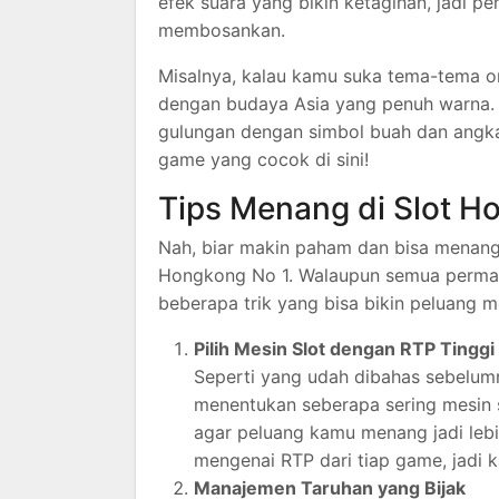
efek suara yang bikin ketagihan, jadi 
membosankan.
Misalnya, kalau kamu suka tema-tema or
dengan budaya Asia yang penuh warna. A
gulungan dengan simbol buah dan angka b
game yang cocok di sini!
Tips Menang di Slot H
Nah, biar makin paham dan bisa menang te
Hongkong No 1. Walaupun semua permai
beberapa trik yang bisa bikin peluang 
Pilih Mesin Slot dengan RTP Tinggi
Seperti yang udah dibahas sebelumn
menentukan seberapa sering mesin 
agar peluang kamu menang jadi lebi
mengenai RTP dari tiap game, jadi 
Manajemen Taruhan yang Bijak