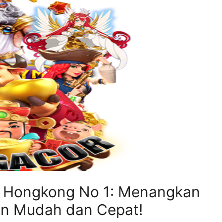
ot Hongkong No 1: Menangkan
an Mudah dan Cepat!