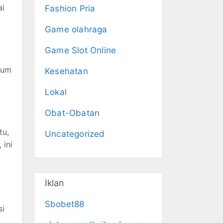
ai
Fashion Pria
Game olahraga
Game Slot Online
lum
Kesehatan
Lokal
Obat-Obatan
tu,
Uncategorized
 ini
Iklan
Sbobet88
si