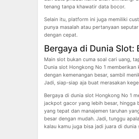
tenang tanpa khawatir data bocor.
Selain itu, platform ini juga memiliki 
punya masalah atau pertanyaan seputar
dengan cepat.
Bergaya di Dunia Slot
Main slot bukan cuma soal cari uang, t
Dunia slot Hongkong No 1 memberikan k
dengan kemenangan besar, sambil meni
Jadi, siap-siap aja buat merasakan keg
Bergaya di dunia slot Hongkong No 1 
jackpot gacor yang lebih besar, hingga
yang tepat dan manajemen taruhan yang
besar dengan mudah. Jadi, tunggu apala
kalau kamu juga bisa jadi juara di dunia