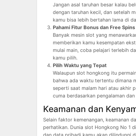
Jangan asal taruhan besar kalau b
dengan taruhan kecil, dan setelah m
kamu bisa lebih bertahan lama di d
Pahami Fitur Bonus dan Free Spins
Banyak mesin slot yang menawarkan fi
memberikan kamu kesempatan ekstra
mulai main, coba pelajari terlebih d
kamu pilih.
Pilih Waktu yang Tepat
Walaupun slot hongkong itu permai
bahwa ada waktu tertentu dimana me
seperti saat malam hari atau akhir 
cuma berdasarkan pengalaman dan 
Keamanan dan Kenyam
Selain faktor kemenangan, keamanan da
perhatikan. Dunia slot Hongkong No 1 d
dan data pribadi kamu akan dilindungi d