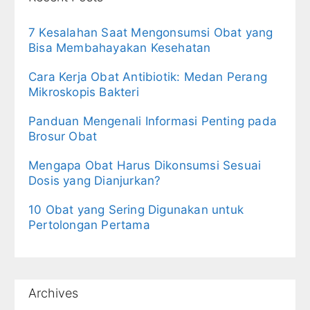
7 Kesalahan Saat Mengonsumsi Obat yang
Bisa Membahayakan Kesehatan
Cara Kerja Obat Antibiotik: Medan Perang
Mikroskopis Bakteri
Panduan Mengenali Informasi Penting pada
Brosur Obat
Mengapa Obat Harus Dikonsumsi Sesuai
Dosis yang Dianjurkan?
10 Obat yang Sering Digunakan untuk
Pertolongan Pertama
Archives