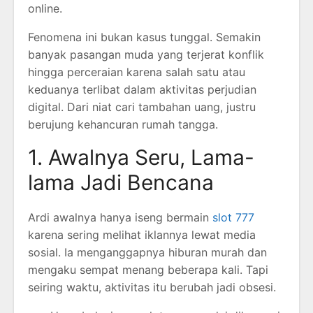
online.
Fenomena ini bukan kasus tunggal. Semakin
banyak pasangan muda yang terjerat konflik
hingga perceraian karena salah satu atau
keduanya terlibat dalam aktivitas perjudian
digital. Dari niat cari tambahan uang, justru
berujung kehancuran rumah tangga.
1. Awalnya Seru, Lama-
lama Jadi Bencana
Ardi awalnya hanya iseng bermain
slot 777
karena sering melihat iklannya lewat media
sosial. Ia menganggapnya hiburan murah dan
mengaku sempat menang beberapa kali. Tapi
seiring waktu, aktivitas itu berubah jadi obsesi.