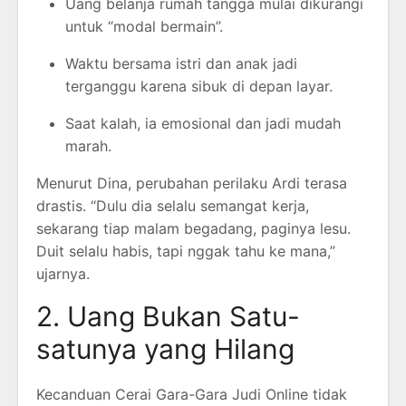
Uang belanja rumah tangga mulai dikurangi
untuk “modal bermain”.
Waktu bersama istri dan anak jadi
terganggu karena sibuk di depan layar.
Saat kalah, ia emosional dan jadi mudah
marah.
Menurut Dina, perubahan perilaku Ardi terasa
drastis. “Dulu dia selalu semangat kerja,
sekarang tiap malam begadang, paginya lesu.
Duit selalu habis, tapi nggak tahu ke mana,”
ujarnya.
2. Uang Bukan Satu-
satunya yang Hilang
Kecanduan Cerai Gara-Gara Judi Online tidak