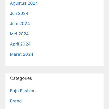
Agustus 2024
Juli 2024
Juni 2024
Mei 2024
April 2024
Maret 2024
Categories
Baju Fashion
Brand