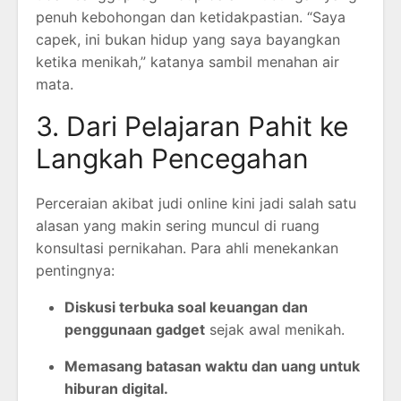
penuh kebohongan dan ketidakpastian. “Saya
capek, ini bukan hidup yang saya bayangkan
ketika menikah,” katanya sambil menahan air
mata.
3. Dari Pelajaran Pahit ke
Langkah Pencegahan
Perceraian akibat judi online kini jadi salah satu
alasan yang makin sering muncul di ruang
konsultasi pernikahan. Para ahli menekankan
pentingnya:
Diskusi terbuka soal keuangan dan
penggunaan gadget
sejak awal menikah.
Memasang batasan waktu dan uang untuk
hiburan digital.