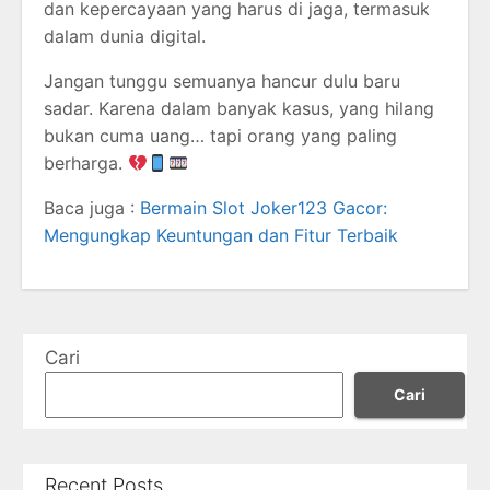
dan kepercayaan yang harus di jaga, termasuk
dalam dunia digital.
Jangan tunggu semuanya hancur dulu baru
sadar. Karena dalam banyak kasus, yang hilang
bukan cuma uang… tapi orang yang paling
berharga.
Baca juga :
Bermain Slot Joker123 Gacor:
Mengungkap Keuntungan dan Fitur Terbaik
Cari
Cari
Recent Posts