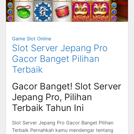
Game Slot Online
Slot Server Jepang Pro
Gacor Banget Pilihan
Terbaik
Gacor Banget! Slot Server
Jepang Pro, Pilihan
Terbaik Tahun Ini
Slot Server Jepang Pro Gacor Banget Pilihan
Terbaik Pernahkah kamu mendengar tentang