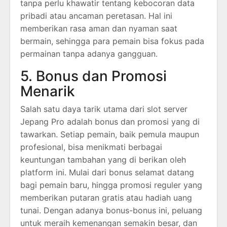
tanpa perlu khawatir tentang kebocoran data
pribadi atau ancaman peretasan. Hal ini
memberikan rasa aman dan nyaman saat
bermain, sehingga para pemain bisa fokus pada
permainan tanpa adanya gangguan.
5. Bonus dan Promosi
Menarik
Salah satu daya tarik utama dari slot server
Jepang Pro adalah bonus dan promosi yang di
tawarkan. Setiap pemain, baik pemula maupun
profesional, bisa menikmati berbagai
keuntungan tambahan yang di berikan oleh
platform ini. Mulai dari bonus selamat datang
bagi pemain baru, hingga promosi reguler yang
memberikan putaran gratis atau hadiah uang
tunai. Dengan adanya bonus-bonus ini, peluang
untuk meraih kemenangan semakin besar, dan