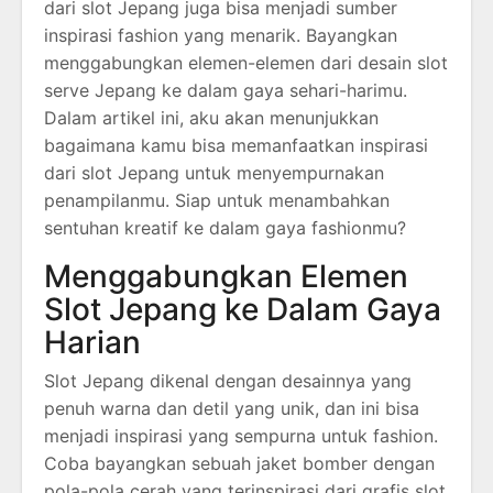
dari slot Jepang juga bisa menjadi sumber
inspirasi fashion yang menarik. Bayangkan
menggabungkan elemen-elemen dari desain slot
serve Jepang ke dalam gaya sehari-harimu.
Dalam artikel ini, aku akan menunjukkan
bagaimana kamu bisa memanfaatkan inspirasi
dari slot Jepang untuk menyempurnakan
penampilanmu. Siap untuk menambahkan
sentuhan kreatif ke dalam gaya fashionmu?
Menggabungkan Elemen
Slot Jepang ke Dalam Gaya
Harian
Slot Jepang dikenal dengan desainnya yang
penuh warna dan detil yang unik, dan ini bisa
menjadi inspirasi yang sempurna untuk fashion.
Coba bayangkan sebuah jaket bomber dengan
pola-pola cerah yang terinspirasi dari grafis slot