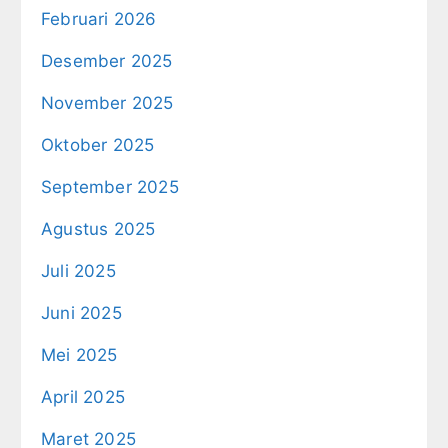
Februari 2026
Desember 2025
November 2025
Oktober 2025
September 2025
Agustus 2025
Juli 2025
Juni 2025
Mei 2025
April 2025
Maret 2025