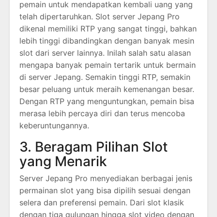
pemain untuk mendapatkan kembali uang yang
telah dipertaruhkan. Slot server Jepang Pro
dikenal memiliki RTP yang sangat tinggi, bahkan
lebih tinggi dibandingkan dengan banyak mesin
slot dari server lainnya. Inilah salah satu alasan
mengapa banyak pemain tertarik untuk bermain
di server Jepang. Semakin tinggi RTP, semakin
besar peluang untuk meraih kemenangan besar.
Dengan RTP yang menguntungkan, pemain bisa
merasa lebih percaya diri dan terus mencoba
keberuntungannya.
3. Beragam Pilihan Slot
yang Menarik
Server Jepang Pro menyediakan berbagai jenis
permainan slot yang bisa dipilih sesuai dengan
selera dan preferensi pemain. Dari slot klasik
dengan tiga gulungan hingga slot video dengan