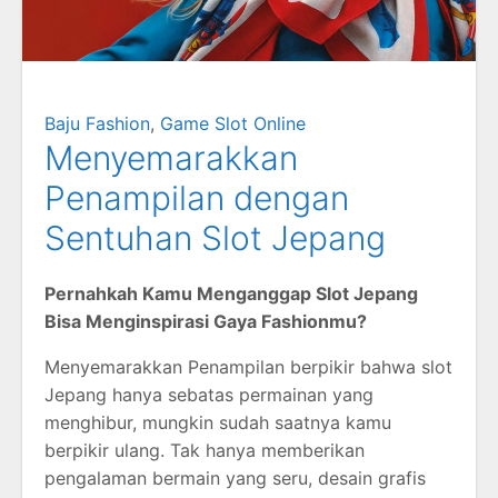
Baju Fashion
,
Game Slot Online
Menyemarakkan
Penampilan dengan
Sentuhan Slot Jepang
Pernahkah Kamu Menganggap Slot Jepang
Bisa Menginspirasi Gaya Fashionmu?
Menyemarakkan Penampilan berpikir bahwa slot
Jepang hanya sebatas permainan yang
menghibur, mungkin sudah saatnya kamu
berpikir ulang. Tak hanya memberikan
pengalaman bermain yang seru, desain grafis