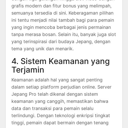
grafis modern dan fitur bonus yang melimpah,
semuanya tersedia di sini. Keberagaman pilihan
ini tentu menjadi nilai tambah bagi para pemain
yang ingin mencoba berbagai jenis permainan
tanpa merasa bosan. Selain itu, banyak juga slot
yang terinspirasi dari budaya Jepang, dengan
tema yang unik dan menarik.
4. Sistem Keamanan yang
Terjamin
Keamanan adalah hal yang sangat penting
dalam setiap platform perjudian online. Server
Jepang Pro telah dikenal dengan sistem
keamanan yang canggih, memastikan bahwa
data dan transaksi para pemain selalu
terlindungi. Dengan teknologi enkripsi tingkat
tinggi, pemain dapat bermain dengan tenang