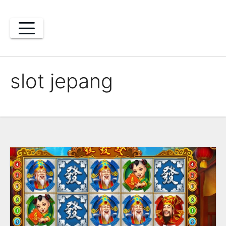
Skip
to
content
slot jepang