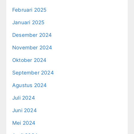
Februari 2025
Januari 2025
Desember 2024
November 2024
Oktober 2024
September 2024
Agustus 2024
Juli 2024
Juni 2024
Mei 2024