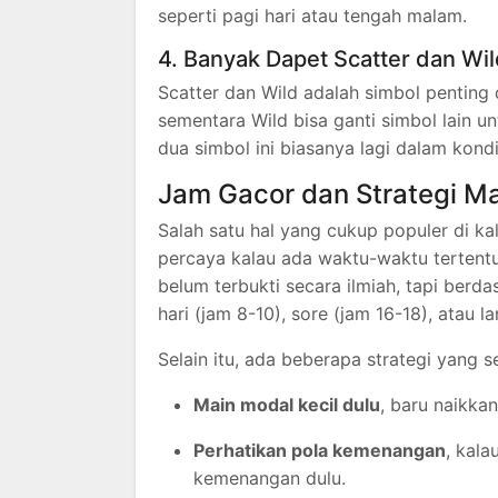
seperti pagi hari atau tengah malam.
4. Banyak Dapet Scatter dan Wi
Scatter dan Wild adalah simbol penting d
sementara Wild bisa ganti simbol lain u
dua simbol ini biasanya lagi dalam kondi
Jam Gacor dan Strategi Mai
Salah satu hal yang cukup populer di ka
percaya kalau ada waktu-waktu tertentu 
belum terbukti secara ilmiah, tapi ber
hari (jam 8-10), sore (jam 16-18), atau 
Selain itu, ada beberapa strategi yang s
Main modal kecil dulu
, baru naikkan
Perhatikan pola kemenangan
, kala
kemenangan dulu.