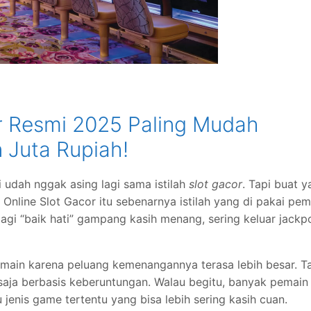
or Resmi 2025 Paling Mudah
 Juta Rupiah!
i udah nggak asing lagi sama istilah
slot gacor
. Tapi buat 
 Online Slot Gacor itu sebenarnya istilah yang di pakai pem
gi “baik hati” gampang kasih menang, sering keluar jackpo
pemain karena peluang kemenangannya terasa lebih besar. T
 saja berbasis keberuntungan. Walau begitu, banyak pemain
 jenis game tertentu yang bisa lebih sering kasih cuan.