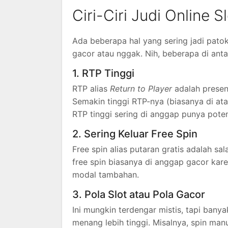
Ciri-Ciri Judi Online 
Ada beberapa hal yang sering jadi pat
gacor atau nggak. Nih, beberapa di anta
1. RTP Tinggi
RTP alias
Return to Player
adalah presen
Semakin tinggi RTP-nya (biasanya di at
RTP tinggi sering di anggap punya poten
2. Sering Keluar Free Spin
Free spin alias putaran gratis adalah sa
free spin biasanya di anggap gacor kar
modal tambahan.
3. Pola Slot atau Pola Gacor
Ini mungkin terdengar mistis, tapi bany
menang lebih tinggi. Misalnya, spin manu