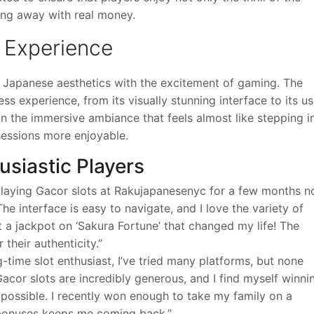
ing away with real money.
 Experience
 Japanese aesthetics with the excitement of gaming. The
s experience, from its visually stunning interface to its us
on the immersive ambiance that feels almost like stepping i
sessions more enjoyable.
usiastic Players
playing Gacor slots at Rakujapanesenyc for a few months n
The interface is easy to navigate, and I love the variety of
it a jackpot on ‘Sakura Fortune’ that changed my life! The
 their authenticity.”
-time slot enthusiast, I’ve tried many platforms, but none
or slots are incredibly generous, and I find myself winni
 possible. I recently won enough to take my family on a
se bonuses keeps me coming back.”