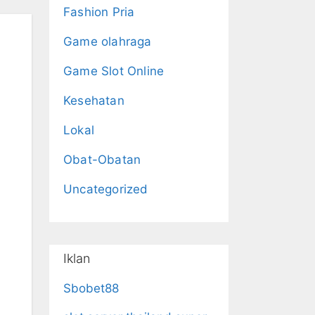
Fashion Pria
Game olahraga
Game Slot Online
Kesehatan
Lokal
Obat-Obatan
Uncategorized
Iklan
Sbobet88