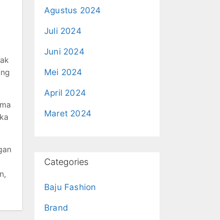
Agustus 2024
Juli 2024
Juni 2024
gak
ang
Mei 2024
April 2024
ama
Maret 2024
eka
gan
Categories
n,
Baju Fashion
Brand