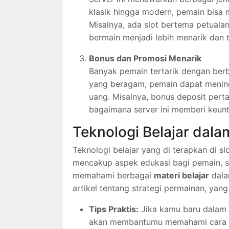
klasik hingga modern, pemain bisa
Misalnya, ada slot bertema petuala
bermain menjadi lebih menarik dan 
Bonus dan Promosi Menarik
Banyak pemain tertarik dengan ber
yang beragam, pemain dapat menin
uang. Misalnya, bonus deposit pert
bagaimana server ini memberi keunt
Teknologi Belajar dala
Teknologi belajar yang di terapkan di sl
mencakup aspek edukasi bagi pemain, s
memahami berbagai
materi belajar
dala
artikel tentang strategi permainan, yan
Tips Praktis:
Jika kamu baru dalam d
akan membantumu memahami cara ker