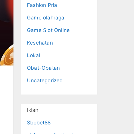
Fashion Pria
Game olahraga
Game Slot Online
Kesehatan
Lokal
Obat-Obatan
Uncategorized
Iklan
Sbobet88