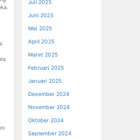
Juli 2025
ka.
Juni 2025
Mei 2025
April 2025
i
Maret 2025
ata
Februari 2025
Januari 2025
Desember 2024
November 2024
Oktober 2024
ni
September 2024