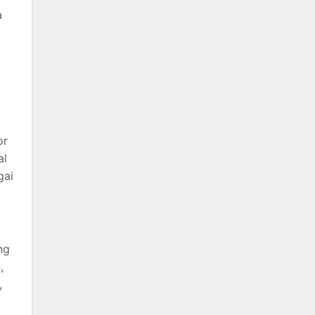
a
or
al
gai
ng
,
,