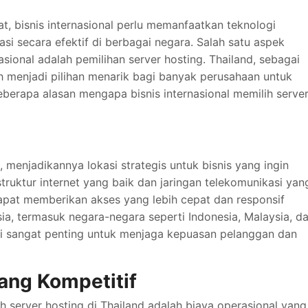
t, bisnis internasional perlu memanfaatkan teknologi
si secara efektif di berbagai negara. Salah satu aspek
sional adalah pemilihan server hosting. Thailand, sebagai
ah menjadi pilihan menarik bagi banyak perusahaan untuk
eberapa alasan mengapa bisnis internasional memilih serve
, menjadikannya lokasi strategis untuk bisnis yang ingin
truktur internet yang baik dan jaringan telekomunikasi yan
apat memberikan akses yang lebih cepat dan responsif
a, termasuk negara-negara seperti Indonesia, Malaysia, d
ni sangat penting untuk menjaga kepuasan pelanggan dan
ang Kompetitif
h server hosting di Thailand adalah biaya operasional yang