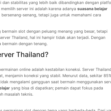
 dan stabilitas yang lebih baik dibandingkan dengan platf
 memilih server ini adalah karena adanya
suasana belajar
 bersenang-senang, tetapi juga untuk memahami cara
bermain slot dengan peluang menang yang besar, tetapi
erver Thailand, hal ini hampir tidak akan terjadi. Dengan
a bermain dengan tenang.
erver Thailand?
permainan online adalah kestabilan koneksi. Server Thailand
uat, menjamin koneksi yang stabil. Menurut data, sekitar 85
idak mengalami gangguan saat bermain menggunakan ser
lajar
yang bisa di dapatkan; pemain dapat fokus pada
eh masalah teknis.
is permainan slot dengan tema yang berbeda-beda. Dari y