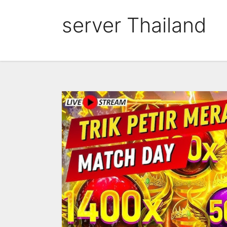
Skip
server Thailand
to
content