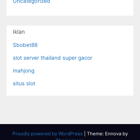
Uncategorized
Iklan
Sbobet88
slot server thailand super gacor
mahjong
situs slot
Proudly powered by WordPress
|
Theme: Ennova by