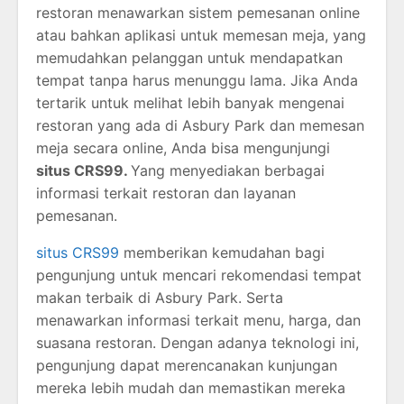
restoran menawarkan sistem pemesanan online
atau bahkan aplikasi untuk memesan meja, yang
memudahkan pelanggan untuk mendapatkan
tempat tanpa harus menunggu lama. Jika Anda
tertarik untuk melihat lebih banyak mengenai
restoran yang ada di Asbury Park dan memesan
meja secara online, Anda bisa mengunjungi
situs CRS99.
Yang menyediakan berbagai
informasi terkait restoran dan layanan
pemesanan.
situs CRS99
memberikan kemudahan bagi
pengunjung untuk mencari rekomendasi tempat
makan terbaik di Asbury Park. Serta
menawarkan informasi terkait menu, harga, dan
suasana restoran. Dengan adanya teknologi ini,
pengunjung dapat merencanakan kunjungan
mereka lebih mudah dan memastikan mereka