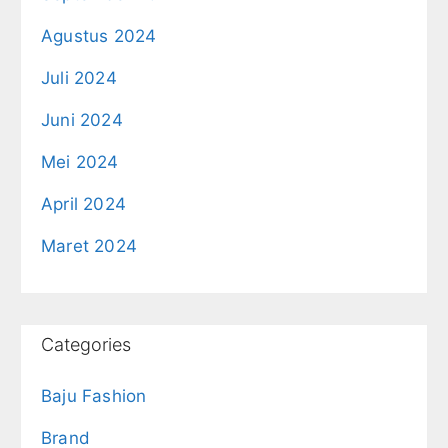
Agustus 2024
Juli 2024
Juni 2024
Mei 2024
April 2024
Maret 2024
Categories
Baju Fashion
Brand