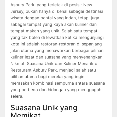
Asbury Park, yang terletak di pesisir New
Suasana
Jersey, bukan hanya di kenal sebagai destinasi
Unik
wisata dengan pantai yang indah, tetapi juga
sebagai tempat yang kaya akan kuliner dan
dan
tempat makan yang unik. Salah satu tempat
yang tak boleh di lewatkan ketika mengunjungi
Kuliner
kota ini adalah restoran-restoran di sepanjang
Menarik
jalan utama yang menawarkan berbagai pilihan
kuliner lezat dan suasana yang menyenangkan.
di
Nikmati Suasana Unik dan Kuliner Menarik di
Restaurant
Restaurant Asbury Park. menjadi salah satu
pilihan utama bagi mereka yang ingin
Asbury
merasakan kombinasi sempurna antara suasana
yang berbeda dan hidangan yang menggugah
Park
selera.
Suasana Unik yang
Memikat