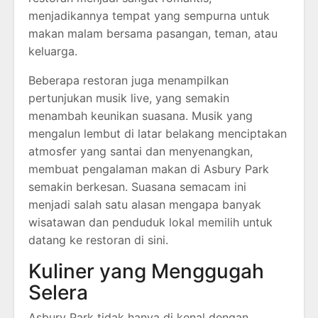
menjadikannya tempat yang sempurna untuk
makan malam bersama pasangan, teman, atau
keluarga.
Beberapa restoran juga menampilkan
pertunjukan musik live, yang semakin
menambah keunikan suasana. Musik yang
mengalun lembut di latar belakang menciptakan
atmosfer yang santai dan menyenangkan,
membuat pengalaman makan di Asbury Park
semakin berkesan. Suasana semacam ini
menjadi salah satu alasan mengapa banyak
wisatawan dan penduduk lokal memilih untuk
datang ke restoran di sini.
Kuliner yang Menggugah
Selera
Asbury Park tidak hanya di kenal dengan