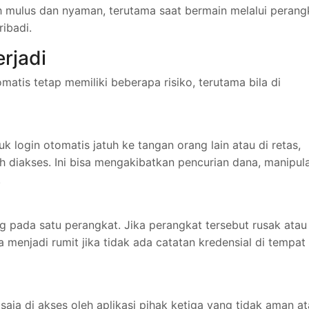
 mulus dan nyaman, terutama saat bermain melalui perang
ribadi.
rjadi
atis tetap memiliki beberapa risiko, terutama bila di
k login otomatis jatuh ke tangan orang lain atau di retas,
diakses. Ini bisa mengakibatkan pencurian dana, manipula
.
g pada satu perangkat. Jika perangkat tersebut rusak atau
 menjadi rumit jika tidak ada catatan kredensial di tempat
saja di akses oleh aplikasi pihak ketiga yang tidak aman a