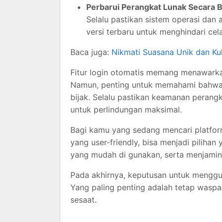
Perbarui Perangkat Lunak Secara B
Selalu pastikan sistem operasi dan
versi terbaru untuk menghindari ce
Baca juga:
Nikmati Suasana Unik dan Kul
Fitur login otomatis memang menawarkan
Namun, penting untuk memahami bahwa fi
bijak. Selalu pastikan keamanan perangk
untuk perlindungan maksimal.
Bagi kamu yang sedang mencari platform
yang user-friendly, bisa menjadi piliha
yang mudah di gunakan, serta menjamin
Pada akhirnya, keputusan untuk menggu
Yang paling penting adalah tetap was
sesaat.