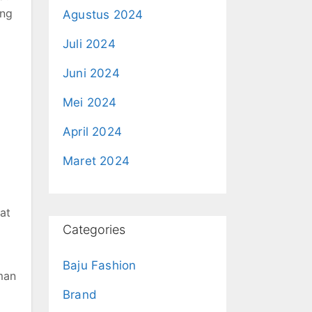
ang
Agustus 2024
Juli 2024
Juni 2024
Mei 2024
April 2024
Maret 2024
at
Categories
Baju Fashion
man
Brand