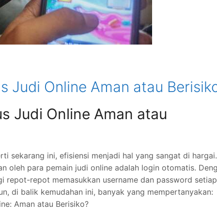
us Judi Online Aman atau Berisik
us Judi Online Aman atau
ti sekarang ini, efisiensi menjadi hal yang sangat di hargai.
kan oleh para pemain judi online adalah login otomatis. Den
 lagi repot-repot memasukkan username dan password setiap
un, di balik kemudahan ini, banyak yang mempertanyakan:
ine: Aman atau Berisiko?