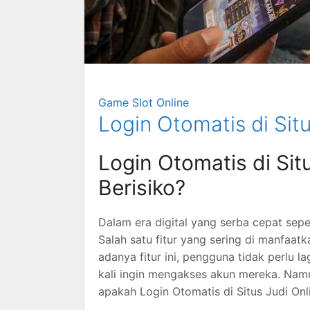
Game Slot Online
Login Otomatis di Sit
Login Otomatis di Sit
Berisiko?
Dalam era digital yang serba cepat seper
Salah satu fitur yang sering di manfaat
adanya fitur ini, pengguna tidak perlu
kali ingin mengakses akun mereka. Nam
apakah Login Otomatis di Situs Judi Onl