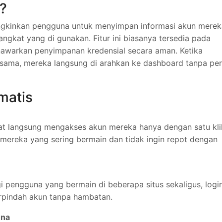
s?
ungkinkan pengguna untuk menyimpan informasi akun mere
gkat yang di gunakan. Fitur ini biasanya tersedia pada
nawarkan penyimpanan kredensial secara aman. Ketika
ama, mereka langsung di arahkan ke dashboard tanpa per
matis
at langsung mengakses akun mereka hanya dengan satu kli
mereka yang sering bermain dan tidak ingin repot dengan
i pengguna yang bermain di beberapa situs sekaligus, logi
pindah akun tanpa hambatan.
una