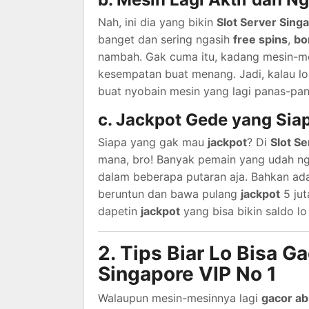
Nah, ini dia yang bikin
Slot Server Sing
banget dan sering ngasih
free spins
,
bo
nambah. Gak cuma itu, kadang mesin-me
kesempatan buat menang. Jadi, kalau l
buat nyobain mesin yang lagi panas-pan
c. Jackpot Gede yang Sia
Siapa yang gak mau
jackpot
? Di
Slot Se
mana, bro! Banyak pemain yang udah n
dalam beberapa putaran aja. Bahkan a
beruntun dan bawa pulang
jackpot
5 jut
dapetin
jackpot
yang bisa bikin saldo l
2. Tips Biar Lo Bisa G
Singapore VIP No 1
Walaupun mesin-mesinnya lagi
gacor ab