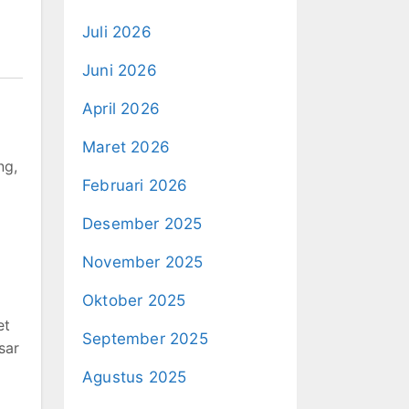
Juli 2026
Juni 2026
April 2026
Maret 2026
ng,
Februari 2026
Desember 2025
November 2025
Oktober 2025
et
September 2025
sar
Agustus 2025