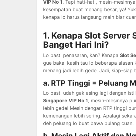
VIP No 1
. Tapi hati-hati, mesin-mesinny
kesempatan buat menang besar, ya! Yuk,
kenapa lo harus langsung main biar cua
1. Kenapa Slot Server 
Banget Hari Ini?
Lo pasti penasaran, kan? Kenapa
Slot S
gue bakal kasih tau lo beberapa alasan
menang jadi lebih gede. Jadi, siap-siap
a. RTP Tinggi = Peluang 
Lo pasti udah gak asing lagi dengan isti
Singapore VIP No 1
, mesin-mesinnya p
lebih gede! Mesin dengan RTP tinggi pun
kemenangan lebih sering. Apalagi sekara
deh peluang lo buat bawa pulang cuan!
b. Mesin Lagi Aktif dan 