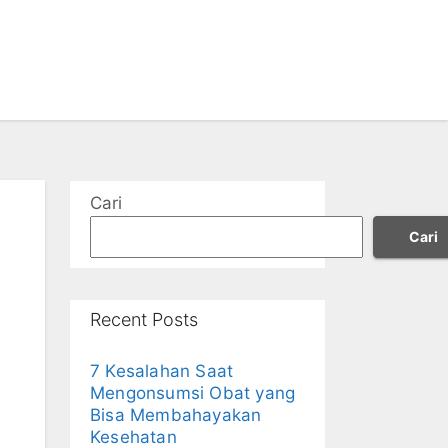
Cari
Cari
Recent Posts
7 Kesalahan Saat
Mengonsumsi Obat yang
Bisa Membahayakan
Kesehatan