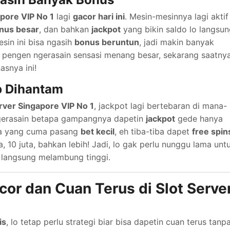
apore VIP No 1
lagi
gacor hari ini
. Mesin-mesinnya lagi aktif
nus besar
, dan bahkan
jackpot
yang bikin saldo lo langsu
sin ini bisa ngasih
bonus beruntun
, jadi makin banyak
o pengen ngerasain sensasi menang besar, sekarang saatny
asnya ini!
p Dihantam
rver Singapore VIP No 1
, jackpot lagi bertebaran di mana-
gerasain betapa gampangnya dapetin
jackpot
gede hanya
da yang cuma pasang
bet kecil
, eh tiba-tiba dapet
free spin
a, 10 juta, bahkan lebih! Jadi, lo gak perlu nunggu lama unt
o langsung melambung tinggi.
acor dan Cuan Terus di Slot Serve
is
, lo tetap perlu strategi biar bisa dapetin cuan terus tanp