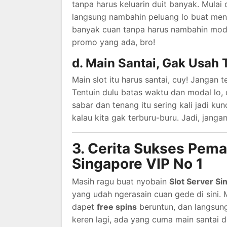
tanpa harus keluarin duit banyak. Mulai 
langsung nambahin peluang lo buat men
banyak cuan tanpa harus nambahin moda
promo yang ada, bro!
d. Main Santai, Gak Usah
Main slot itu harus santai, cuy! Jangan 
Tentuin dulu batas waktu dan modal lo,
sabar dan tenang itu sering kali jadi k
kalau kita gak terburu-buru. Jadi, jang
3. Cerita Sukses Pema
Singapore VIP No 1
Masih ragu buat nyobain
Slot Server Si
yang udah ngerasain cuan gede di sini.
dapet
free spins
beruntun, dan langsu
keren lagi, ada yang cuma main santai