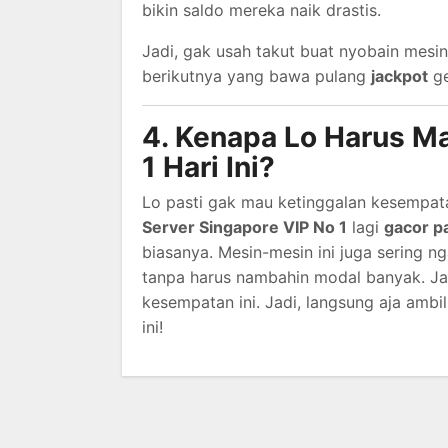
bikin saldo mereka naik drastis.
Jadi, gak usah takut buat nyobain mesi
berikutnya yang bawa pulang
jackpot
ge
4. Kenapa Lo Harus Ma
1 Hari Ini?
Lo pasti gak mau ketinggalan kesempata
Server Singapore VIP No 1
lagi
gacor p
biasanya. Mesin-mesin ini juga sering n
tanpa harus nambahin modal banyak. J
kesempatan ini. Jadi, langsung aja ambi
ini!