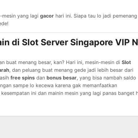
n-mesin yang lagi
gacor
hari ini. Siapa tau lo jadi pemenang
de!
in di Slot Server Singapore VIP 
n buat menang besar, kan? Hari ini, mesin-mesin di
Slot
arah
, dan peluang buat menang gede jadi lebih besar dari
gasih
free spins
dan
bonus besar
, yang bisa nambah saldo 
angan sampe lo kecewa karena gak memanfaatkan
l kesempatan ini dan mainin mesin yang lagi panas banget h