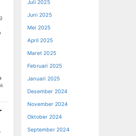
Juli 2025
Juni 2025
ng
Mei 2025
a
April 2025
Maret 2025
Februari 2025
s
Januari 2025
uk
Desember 2024
November 2024
r
Oktober 2024
September 2024
a